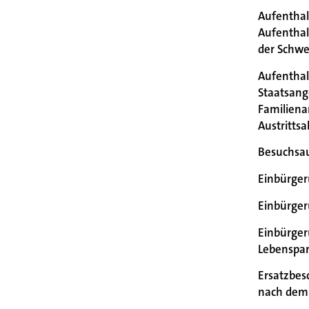
Aufenthal
Aufenthal
der Schwe
Aufenthalt
Staatsang
Familien
Austritt
Besuchsau
Einbürge
Einbürge
Einbürger
Lebenspar
Ersatzbes
nach dem