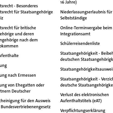
16 Jahre)
tsrecht - Besonderes
tsrecht für Staatsangehörige
Niederlassungserlaubnis für
iz
Selbstständige
srecht für britische
Online-Terminvergabe beim
ehörige und deren
Integrationsamt
angehörige nach dem
Schülerreisendenliste
sabkommen
Staatsangehörigkeit - Beibe
fenthalte
deutschen Staatsangehörigk
rung
Staatsangehörigkeitsauswei
rung nach Ermessen
Staatsangehörigkeit - Verzic
ung von Ehegatten oder
deutsche Staatsangehörigke
tnern Deutscher
Verlust des elektronischen
cheinigung für den Ausweis
Aufenthaltstitels (eAT)
 Bundesvertriebenengesetz
Verpflichtungserklärung