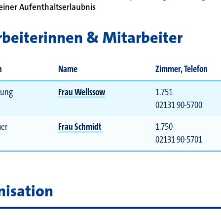
einer Aufenthaltserlaubnis
beiterinnen & Mitarbeiter
n
Name
Zimmer, Telefon
tung
Frau Wellssow
1.751
02131 90-5700
er
Frau Schmidt
1.750
02131 90-5701
nisation