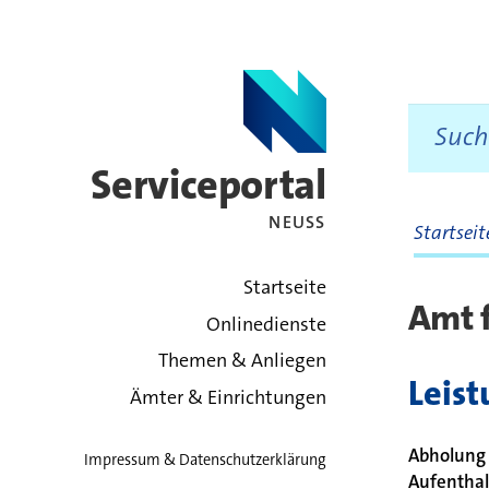
Serviceportal
NEUSS
Startsei
zurück zur Startsei
Startseite
Amt f
Onlinedienste
Themen & Anliegen
Leis
Ämter & Einrichtungen
Abholung 
Impressum & Datenschutzerklärung
Aufenthalt