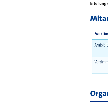
Erteilung 
Mitar
Funktio
Amtslei
Vorzimm
Orga