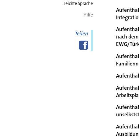
Leichte Sprache
Aufenthal
Hilfe
Integrati
Aufenthal
Teilen
nach dem
Diese Seite
Facebook
teilen
EWG/Türk
Aufenthal
Familien
Aufenthal
Aufenthal
Arbeitspl
Aufenthal
unselbsts
Aufenthal
Ausbildu