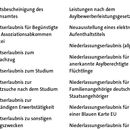
tsbescheinigung des
Leistungen nach dem
onsamtes
Asylbewerberleistungsgeset
tserlaubnis für Begünstigte
Neuausstellung eines elekt
 Assoziationsabkommen
Aufenthaltstitels
 bei
ei
Niederlassungserlaubnis (al
tserlaubnis zum
Niederlassungserlaubnis für
nachzug
anerkannte Asylberechtigte
tserlaubnis zum Studium
Flüchtlinge
tserlaubnis zur
Niederlassungserlaubnis für
atzsuche nach dem Studium
Familienangehörige deutsch
Staatsangehöriger
tserlaubnis zur
tändigen Erwerbstätigkeit
Niederlassungserlaubnis für
einer Blauen Karte EU
tserlaubnis zu sonstigen
ngszwecken
Niederlassungserlaubnis für