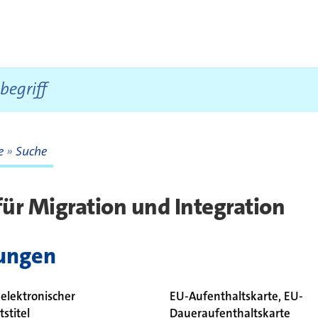
te
Suche
te
ür Migration und Integration
tungen
elektronischer
EU-Aufenthaltskarte, EU-
stitel
Daueraufenthaltskarte