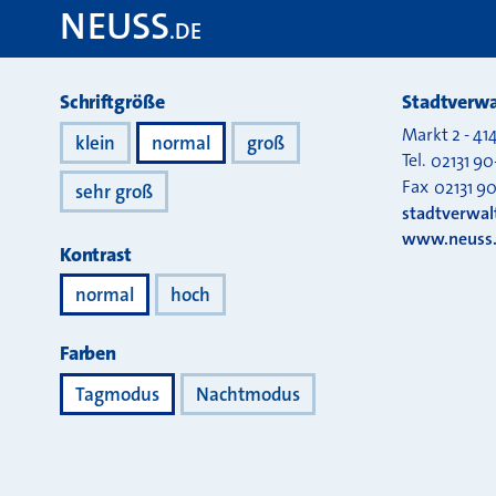
NEUSS
.DE
Darstellung
Schriftgröße
Stadtverwa
Markt 2
-
41
klein
normal
groß
Tel.
02131 90
Fax
02131 9
sehr groß
stadtverwa
www.neuss
Kontrast
normal
hoch
Farben
Tagmodus
Nachtmodus