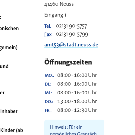
41460 Neuss
Eingang 1
z
02131 90-5757
Tel.
ronischen
02131 90-5799
Fax
amt53@stadt.neuss.de
lgemein)
Öffnungszeiten
 und
08:00
-
16:00
Uhr
MO.
08:00
-
16:00
Uhr
DI.
08:00
-
16:00
Uhr
er
MI.
13:00
-
18:00
Uhr
DO.
08:00
-
12:30
Uhr
FR.
 Inhaber
Hinweis: Für ein
 Kinder (ab
persönliches Gespräch