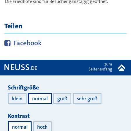
Die Friedhöfe sind für Besucher ganztägig geöffnet.
Teilen
Diese Seite bei
teilen
Facebook
zum
NEUSS
.DE
Seitenanfang
Darstellung
Schriftgröße
klein
normal
groß
sehr groß
Kontrast
normal
hoch