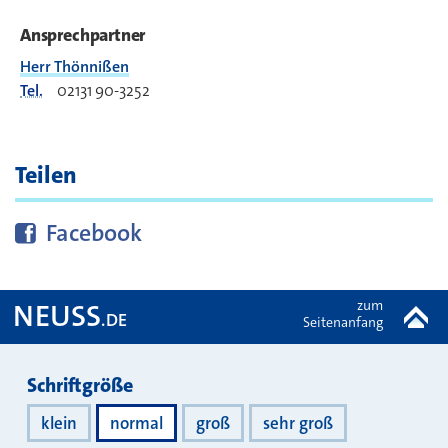
Ansprechpartner
Herr Thönnißen
Tel.
02131 90-3252
Teilen
Diese Seite bei
teilen
Facebook
zum
NEUSS
.DE
Seitenanfang
Darstellung
Schriftgröße
klein
normal
groß
sehr groß