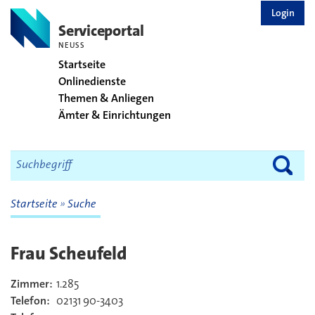
zurück zur Startseite
Login
Serviceportal
NEUSS
Startseite
Onlinedienste
Themen & Anliegen
Ämter & Einrichtungen
Startseite
Suche
Frau Scheufeld
Zimmer:
1.285
Kontakt
Telefon:
02131 90-3403