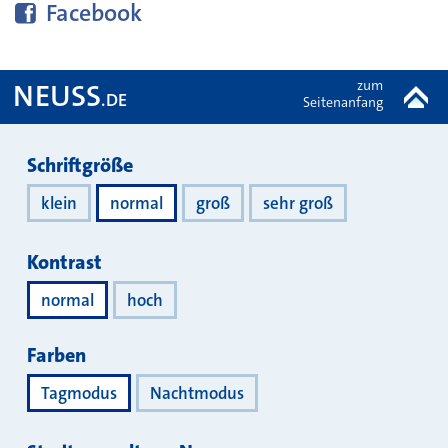
Diese Seite bei
teilen
Facebook
zum
NEUSS
.DE
Seitenanfang
Darstellung
Schriftgröße
klein
normal
groß
sehr groß
Kontrast
normal
hoch
Farben
Tagmodus
Nachtmodus