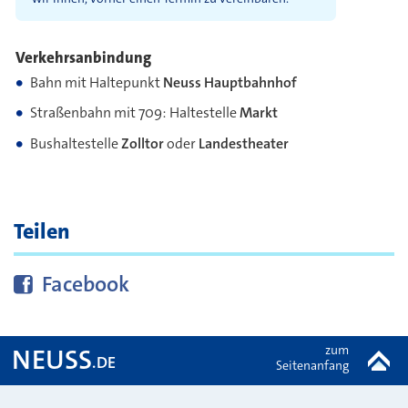
Verkehrsanbindung
Bahn mit Haltepunkt
Neuss Hauptbahnhof
Straßenbahn mit 709: Haltestelle
Markt
Bushaltestelle
Zolltor
oder
Landestheater
Teilen
Diese Seite bei
teilen
Facebook
zum
NEUSS
.DE
Seitenanfang