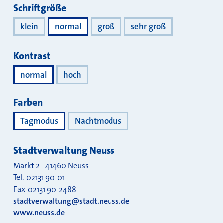
Darstellung
Schriftgröße
klein
normal
groß
sehr groß
Kontrast
normal
hoch
Farben
Tagmodus
Nachtmodus
Stadtverwaltung Neuss
Markt 2
-
41460
Neuss
Tel.
02131 90-01
Fax
02131 90-2488
stadtverwaltung@stadt.neuss.de
www.neuss.de