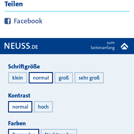
Teilen
Diese Seite bei
teilen
Facebook
zum
NEUSS
.DE
Seitenanfang
Darstellung
Schriftgröße
klein
normal
groß
sehr groß
Kontrast
normal
hoch
Farben