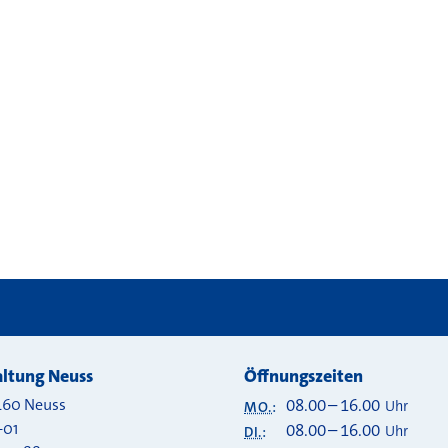
 bei
ltung Neuss
Öffnungszeiten
460
Neuss
08.00
–
16.00
Uhr
MO.
:
-01
08.00
–
16.00
Uhr
DI.
: