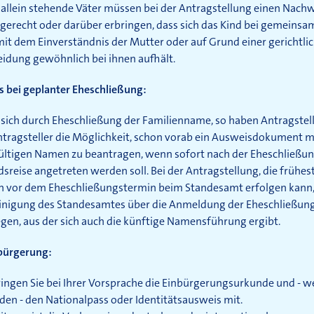
 allein stehende Väter müssen bei der Antragstellung einen Nach
gerecht oder darüber erbringen, dass sich das Kind bei gemeinsa
it dem Einverständnis der Mutter oder auf Grund einer gerichtli
idung gewöhnlich bei ihnen aufhält.
s bei geplanter Eheschließung:
sich durch Eheschließung der Familienname, so haben Antragstel
ntragsteller die Möglichkeit, schon vorab ein Ausweisdokument 
ültigen Namen zu beantragen, wenn sofort nach der Eheschließun
sreise angetreten werden soll. Bei der Antragstellung, die frühes
 vor dem Eheschließungstermin beim Standesamt erfolgen kann, 
inigung des Standesamtes über die Anmeldung der Eheschließun
gen, aus der sich auch die künftige Namensführung ergibt.
nbürgerung:
ringen Sie bei Ihrer Vorsprache die Einbürgerungsurkunde und - 
en - den Nationalpass oder Identitätsausweis mit.