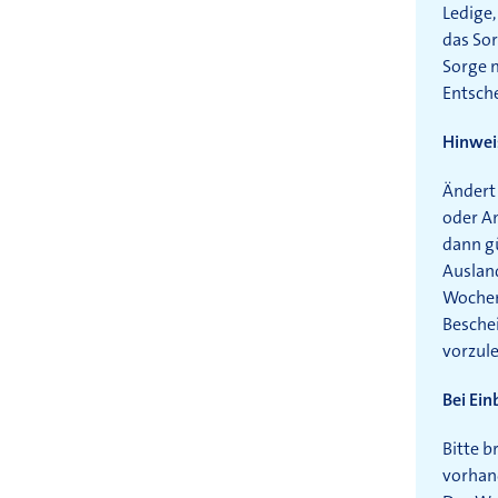
Ledige,
das Sor
Sorge m
Entsche
Hinwei
Ändert 
oder A
dann g
Ausland
Wochen
Besche
vorzule
Bei Ei
Bitte b
vorhand