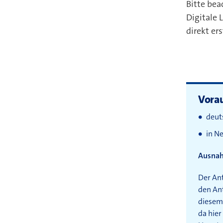
Bitte bea
Digitale 
direkt er
Vora
deut
in N
Ausna
Der Ant
den Ant
diesem 
da hier