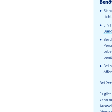
Benöt
Bish
Lich
Ein a
Bund
Bei 
Pers
Lebe
benö
Bei 
öffe
Bei Per
Es gibt
kann nu
Auswei
über da