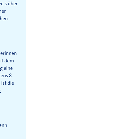
weis über
mer
chen
lerinnen
mit dem
g eine
tens 8
ist die
g
wenn