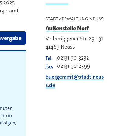
5.2025.
ürgeramt
STADTVERWALTUNG NEUSS
Außenstelle Norf
nvergabe
Vellbrüggener Str. 29 - 31
41469
Neuss
02131 90-3232
Tel.
02131 90-2399
Fax
buergeramt@stadt.neus
s.de
umuten,
ann in
rfolgen,