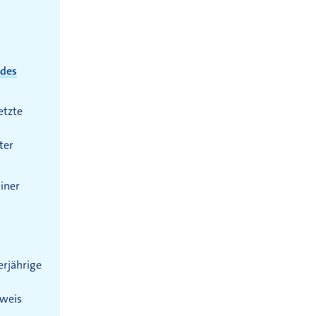
 des
etzte
ter
iner
erjährige
hweis