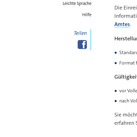
Leichte Sprache
Die Einre
Hilfe
Informati
Amtes
.
Teilen
Herstellu
Diese Seite
Facebook
teilen
Standard
Format f
Gültigkei
vor Voll
nach Vol
Sie möcht
erfahren 