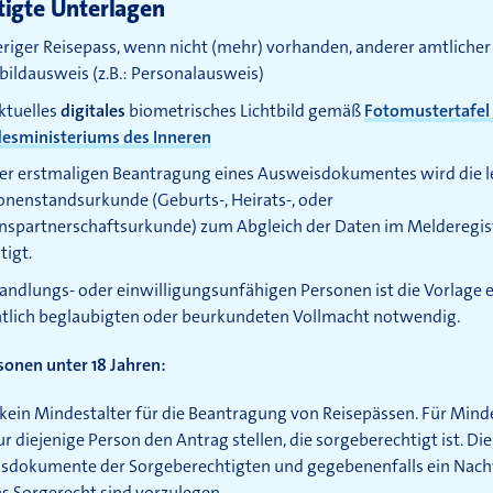
igte Unterlagen
eriger Reisepass, wenn nicht (mehr) vorhanden, anderer amtlicher
tbildausweis (z.B.: Personalausweis)
ktuelles
digitales
biometrisches Lichtbild gemäß
Fotomustertafel
esministeriums des Inneren
der erstmaligen Beantragung eines Ausweisdokumentes wird die l
onenstandsurkunde (Geburts-, Heirats-, oder
nspartnerschaftsurkunde) zum Abgleich der Daten im Melderegis
tigt.
handlungs- oder einwilligungsunfähigen Personen ist die Vorlage e
ntlich beglaubigten oder beurkundeten Vollmacht notwendig.
sonen unter 18 Jahren:
 kein Mindestalter für die Beantragung von Reisepässen. Für Mind
r diejenige Person den Antrag stellen, die sorgeberechtigt ist. Die
sdokumente der Sorgeberechtigten und gegebenenfalls ein Nac
s Sorgerecht sind vorzulegen.