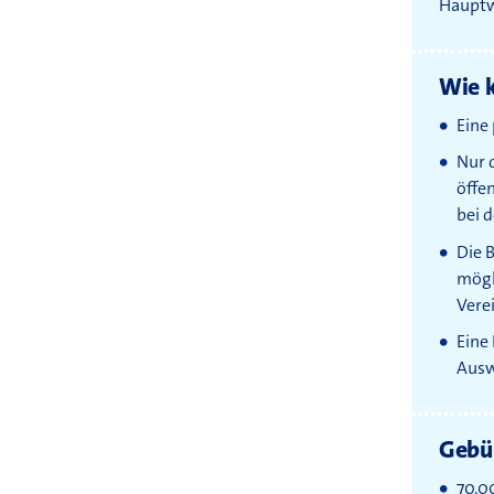
Hauptwo
Wie k
Eine 
Nur d
öffe
bei d
Die 
mögl
Vere
Eine
Ausw
Gebü
70,0