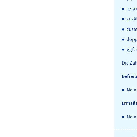
37,50
zusät
zusät
dopp
ggf. 
Die Zah
Befrei
Nein
Ermäß
Nein