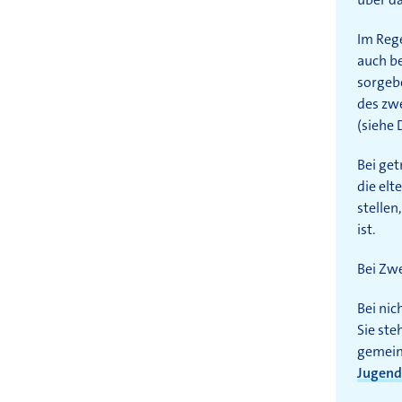
Im Rege
auch b
sorgebe
des zwe
(siehe
Bei get
die elt
stellen
ist.
Bei Zwe
Bei nic
Sie ste
gemein
Jugend