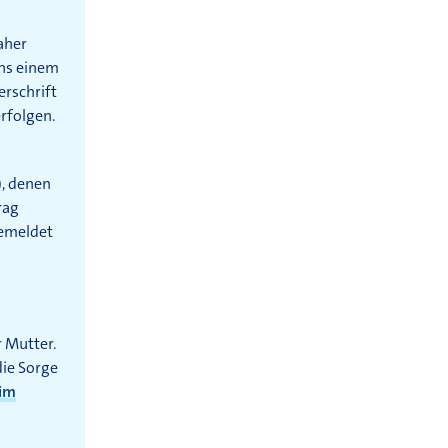
aher
ens einem
erschrift
erfolgen.
), denen
rag
gemeldet
r Mutter.
die Sorge
eim