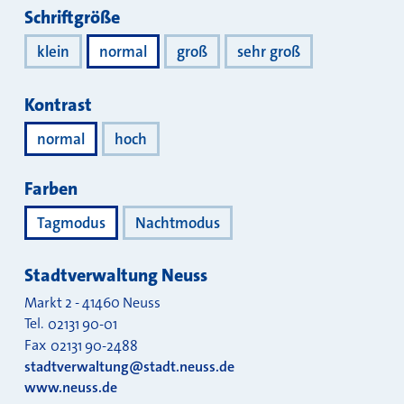
Darstellung
Schriftgröße
klein
normal
groß
sehr groß
Kontrast
normal
hoch
Farben
Tagmodus
Nachtmodus
Stadtverwaltung Neuss
Markt 2
-
41460
Neuss
Tel.
02131 90-01
Fax
02131 90-2488
stadtverwaltung@stadt.neuss.de
www.neuss.de