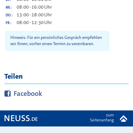
08:00
-
16:00
Uhr
MI.
13:00
-
18:00
Uhr
DO.
08:00
-
12:30
Uhr
FR.
Hinweis: Für ein persönliches Gespräch empfehlen
wir Ihnen, vorher einen Termin zu vereinbaren.
Teilen
Diese Seite bei
teilen
Facebook
zum
NEUSS
.DE
Seitenanfang