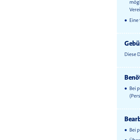
mögl
Vere
Eine
Gebü
Diese D
Benöt
Bei 
(Per
Bear
Bei 