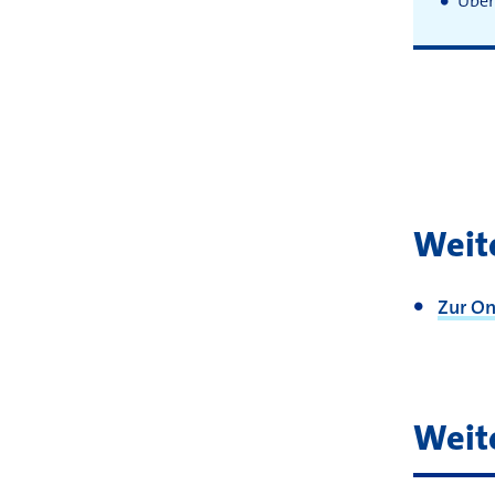
Über
Weit
Zur On
Weit