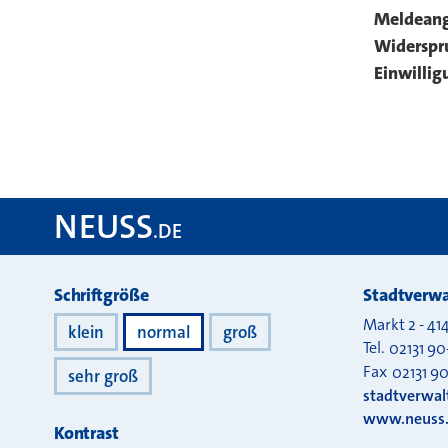
Meldeang
Widerspr
Einwillig
NEUSS
.DE
Darstellung
Schriftgröße
Stadtverwa
Markt 2
-
41
klein
normal
groß
Tel.
02131 90
Fax
02131 9
sehr groß
stadtverwa
www.neuss
Kontrast