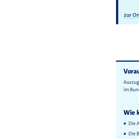
zur O
Vora
Auszug
im Bun
Wie k
Die 
Die 