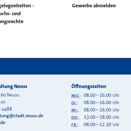
elegenheiten -
Gewerbe abmelden
uchs- und
ungsrechte
ltung Neuss
Öffnungszeiten
460
Neuss
08.00
–
16.00
Uhr
MO.
:
-01
08.00
–
16.00
Uhr
DI.
:
0-2488
08.00
–
16.00
Uhr
MI.
:
ltung@stadt.neuss.de
13.00
–
18.00
Uhr
DO.
:
.de
08.00
–
12.30
Uhr
FR.
: