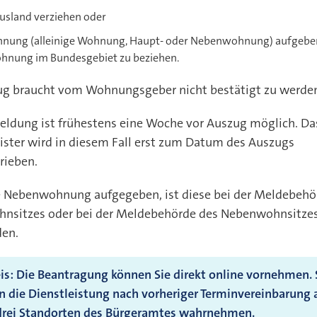
Ausland verziehen oder
hnung (alleinige Wohnung, Haupt- oder Nebenwohnung) aufgeben
hnung im Bundesgebiet zu beziehen.
ug braucht vom Wohnungsgeber nicht bestätigt zu werde
 bei
ldung ist frühestens eine Woche vor Auszug möglich. Da
ster wird in diesem Fall erst zum Datum des Auszugs
rieben.
e Nebenwohnung aufgegeben, ist diese bei der Meldebehö
nsitzes oder bei der Meldebehörde des Nebenwohnsitze
en.
s: Die Beantragung können Sie direkt online vornehmen. 
 die Dienstleistung nach vorheriger Terminvereinbarung 
 drei Standorten des Bürgeramtes wahrnehmen.