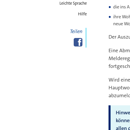
Leichte Sprache
die ins 
Hilfe
ihre Wo
neue Wo
Teilen
Der Ausz
Diese Seite
Facebook
teilen
Eine Abme
Melderegi
fortgesch
Wird ein
Hauptwoh
abzumeld
Hinwei
können
allen