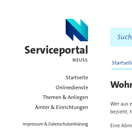
Serviceportal
NEUSS
Startsei
zurück zur Startsei
Startseite
Wohn
Onlinedienste
Themen & Anliegen
Wer aus 
Ämter & Einrichtungen
bezieht,
Impressum & Datenschutzerklärung
Eine Abme