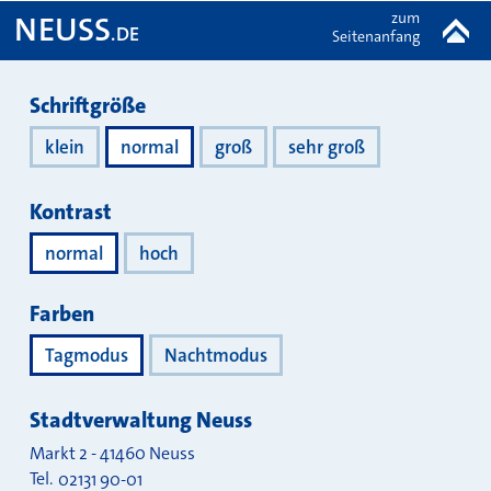
zum
NEUSS
.DE
Seitenanfang
Darstellung
Schriftgröße
klein
normal
groß
sehr groß
Kontrast
normal
hoch
Farben
Tagmodus
Nachtmodus
Stadtverwaltung Neuss
Markt 2
-
41460
Neuss
Tel.
02131 90-01