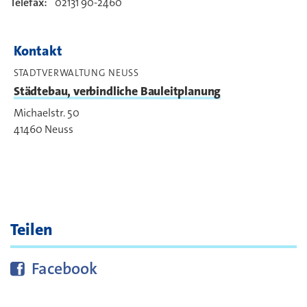
Telefax:
02131 90-2460
Kontakt
STADTVERWALTUNG NEUSS
Städtebau, verbindliche Bauleitplanung
Michaelstr. 50
41460
Neuss
Teilen
Diese Seite bei
teilen
Facebook