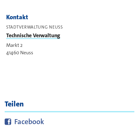
Kontakt
Kontakt
STADTVERWALTUNG NEUSS
Technische Verwaltung
Markt 2
41460
Neuss
Teilen
Diese Seite bei
teilen
Facebook