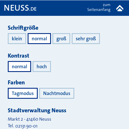
zum
NEUSS
.DE
Seitenanfang
Darstellung
Schriftgröße
klein
normal
groß
sehr groß
Kontrast
normal
hoch
Farben
Tagmodus
Nachtmodus
Stadtverwaltung Neuss
Markt 2
-
41460
Neuss
Tel.
02131 90-01