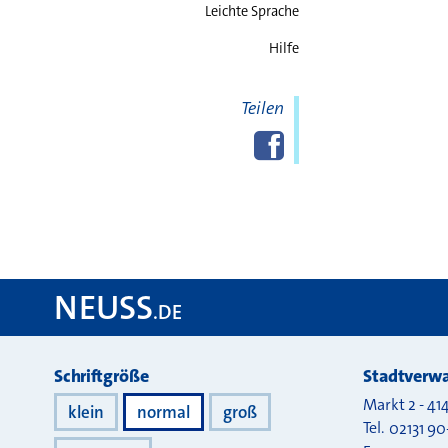
Kont
Leichte Sprache
Hilfe
Teilen
Diese Seite
Facebook
teilen
NEUSS
.DE
Darstellung
Schriftgröße
Stadtverwa
Markt 2
-
41
klein
normal
groß
Tel.
02131 90