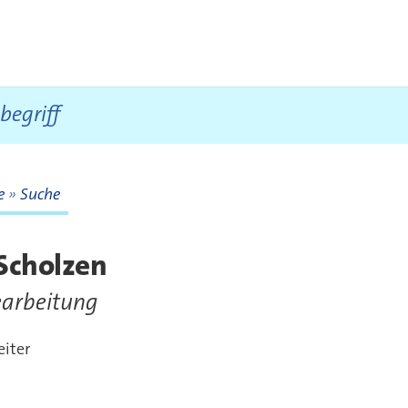
te
Suche
te
Scholzen
arbeitung
eiter