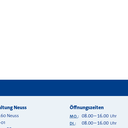
akt
 bei
ltung Neuss
Öffnungszeiten
460
Neuss
08.00
–
16.00
Uhr
MO.
:
-01
08.00
–
16.00
Uhr
DI.
: