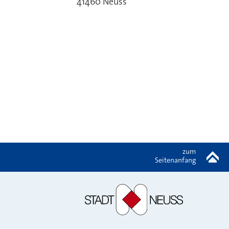
41460
Neuss
zum
Seitenanfang