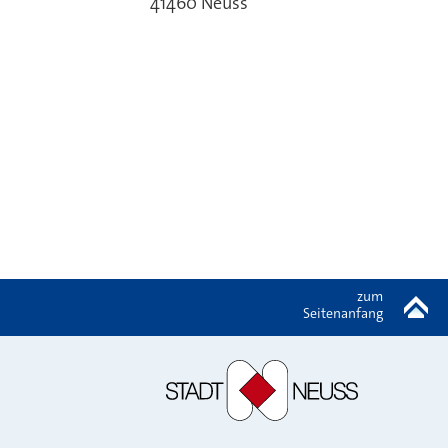
41460
Neuss
zum
Seitenanfang