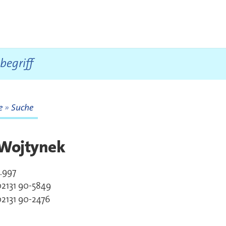
te
Suche
te
 Wojtynek
.997
akt
02131 90-5849
2131 90-2476