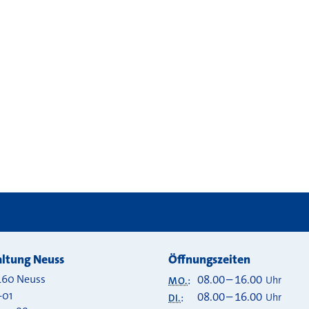
 bei
ltung Neuss
Öffnungszeiten
460
Neuss
08.00
–
16.00
Uhr
MO.
:
-01
08.00
–
16.00
Uhr
DI.
: