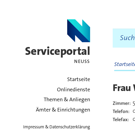
Serviceportal
NEUSS
Startsei
zurück zur Startsei
Startseite
Frau
Onlinedienste
Themen & Anliegen
5
Zimmer:
Kont
Ämter & Einrichtungen
Telefon:
0
Telefax:
Impressum & Datenschutzerklärung