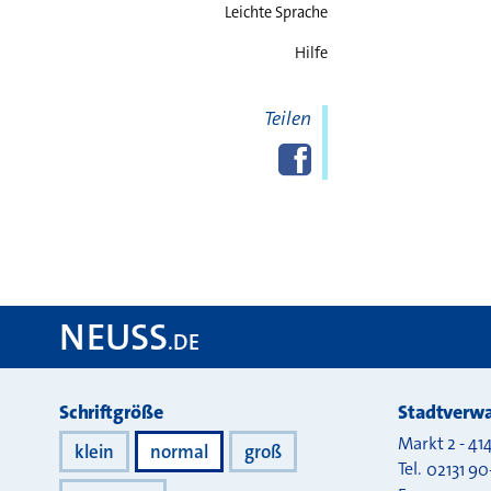
Leichte Sprache
Hilfe
Teilen
Diese Seite
Facebook
teilen
NEUSS
.DE
Darstellung
Schriftgröße
Stadtverwa
Markt 2
-
41
klein
normal
groß
Tel.
02131 90