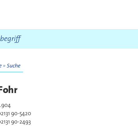
te
Suche
te
Fohr
3.904
akt
02131 90-5420
2131 90-2493