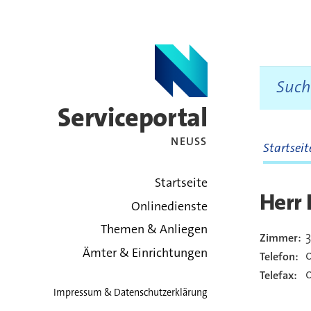
Serviceportal
NEUSS
Startsei
zurück zur Startsei
Startseite
Herr 
Onlinedienste
Themen & Anliegen
Zimmer:
Kont
Ämter & Einrichtungen
Telefon:
0
Telefax:
Impressum & Datenschutzerklärung