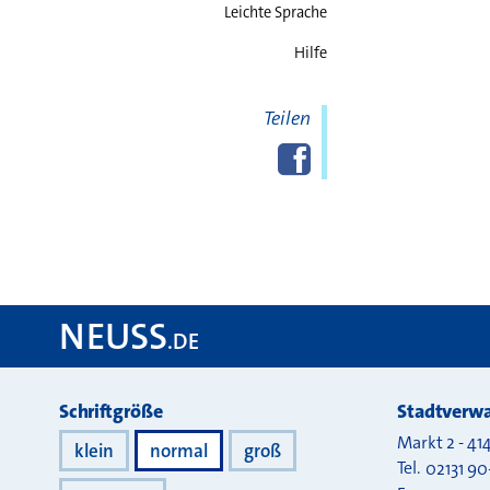
Leichte Sprache
Hilfe
Teilen
Diese Seite
Facebook
teilen
NEUSS
.DE
Darstellung
Schriftgröße
Stadtverwa
Markt 2
-
41
klein
normal
groß
Tel.
02131 90