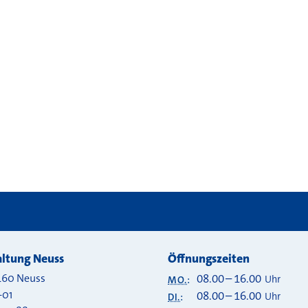
 bei
ltung Neuss
Öffnungszeiten
460
Neuss
08.00
–
16.00
Uhr
MO.
:
-01
08.00
–
16.00
Uhr
DI.
: