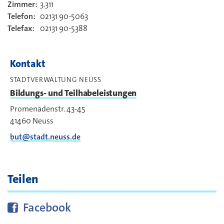
Zimmer:
3.311
Kontakt
Telefon:
02131 90-5063
Telefax:
02131 90-5388
Kontakt
STADTVERWALTUNG NEUSS
Bildungs- und Teilhabeleistungen
Promenadenstr. 43-45
41460
Neuss
but@stadt.neuss.de
Teilen
Diese Seite bei
teilen
Facebook