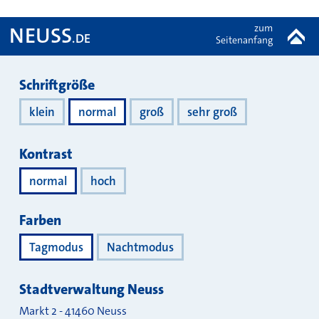
zum
NEUSS
.DE
Seitenanfang
Darstellung
Schriftgröße
klein
normal
groß
sehr groß
Kontrast
normal
hoch
Farben
Tagmodus
Nachtmodus
Stadtverwaltung Neuss
Markt 2
-
41460
Neuss