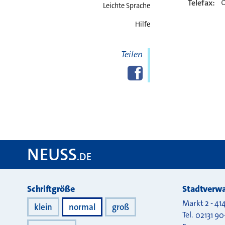
0
Telefax:
Leichte Sprache
Hilfe
Teilen
Diese Seite
Facebook
teilen
NEUSS
.DE
Darstellung
Schriftgröße
Stadtverwa
Markt 2
-
41
klein
normal
groß
Tel.
02131 90