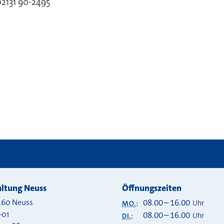
2131 90-2495
 bei
ltung Neuss
Öffnungszeiten
460
Neuss
08.00
–
16.00
Uhr
MO.
:
-01
08.00
–
16.00
Uhr
DI.
: