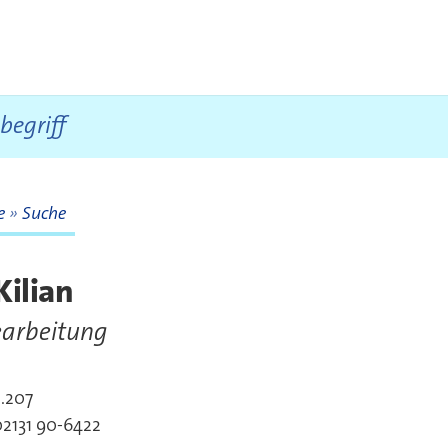
te
Suche
te
Kilian
arbeitung
.207
akt
02131 90-6422