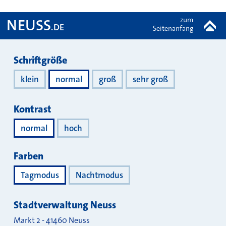
zum
NEUSS
.DE
Seitenanfang
Darstellung
Schriftgröße
klein
normal
groß
sehr groß
Kontrast
normal
hoch
Farben
Tagmodus
Nachtmodus
Stadtverwaltung Neuss
Markt 2
-
41460
Neuss