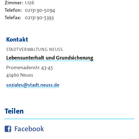
Zimmer:
1.126
Kontakt
Telefon:
02131 90-5094
Telefax:
02131 90-5393
Kontakt
STADTVERWALTUNG NEUSS
Lebensunterhalt und Grundsicherung
Promenadenstr. 43-45
41460
Neuss
soziales@stadt.neuss.de
Teilen
Diese Seite bei
teilen
Facebook