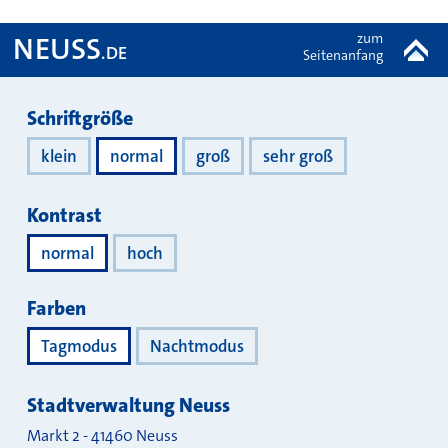
zum
NEUSS
.DE
Seitenanfang
Darstellung
Schriftgröße
klein
normal
groß
sehr groß
Kontrast
normal
hoch
Farben
Tagmodus
Nachtmodus
Stadtverwaltung Neuss
Markt 2
-
41460
Neuss