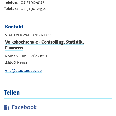
Telefon:
02131 90-4123
Kontakt
Telefax:
02131 90-2494
Kontakt
STADTVERWALTUNG NEUSS
Volkshochschule - Controlling, Statistik,
Finanzen
RomaNEum - Brückstr. 1
41460
Neuss
vhs@stadt.neuss.de
Teilen
Diese Seite bei
teilen
Facebook