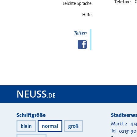
Telefax:
Leichte Sprache
Hilfe
Teilen
Diese Seite
Facebook
teilen
NEUSS
.DE
Darstellung
Schriftgröße
Stadtverwa
Markt 2
-
41
klein
normal
groß
Tel.
02131 90