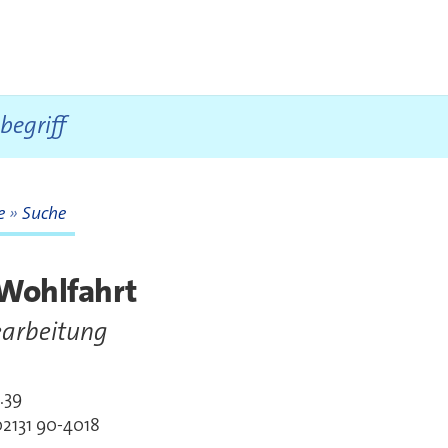
te
Suche
te
 Wohlfahrt
arbeitung
.39
akt
2131 90-4018