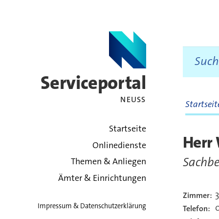
Serviceportal
NEUSS
Startsei
zurück zur Startsei
Startseite
Herr
Onlinedienste
Sachbe
Themen & Anliegen
Ämter & Einrichtungen
3
Zimmer:
Kont
Impressum & Datenschutzerklärung
0
Telefon: