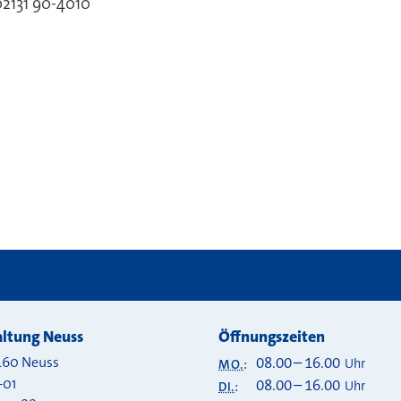
02131 90-4010
 bei
ltung Neuss
Öffnungszeiten
460
Neuss
08.00
–
16.00
Uhr
MO.
:
-01
08.00
–
16.00
Uhr
DI.
: