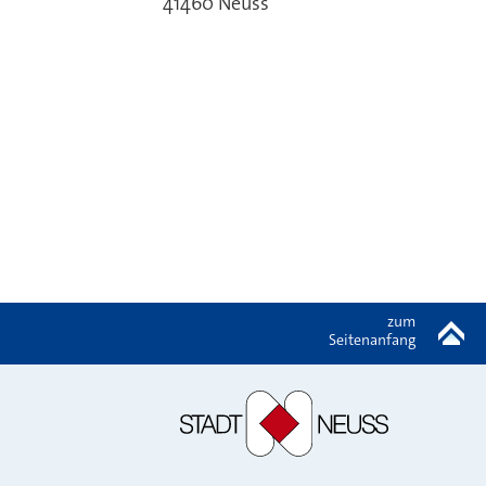
41460
Neuss
zum
Seitenanfang