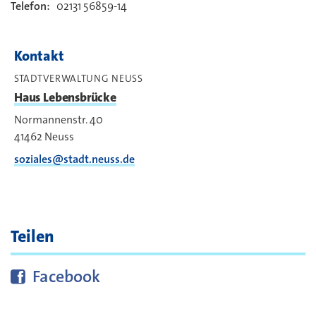
Telefon:
02131 56859-14
Kontakt
Kontakt
STADTVERWALTUNG NEUSS
Haus Lebensbrücke
Normannenstr. 40
41462
Neuss
soziales@stadt.neuss.de
Teilen
Diese Seite bei
teilen
Facebook