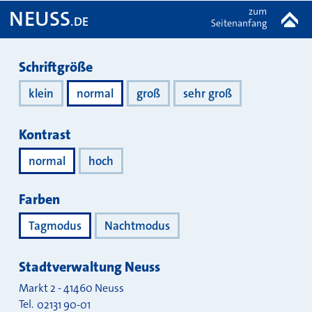
zum
NEUSS
.DE
Seitenanfang
Darstellung
Schriftgröße
klein
normal
groß
sehr groß
Kontrast
normal
hoch
Farben
Tagmodus
Nachtmodus
Stadtverwaltung Neuss
Markt 2
-
41460
Neuss
Tel.
02131 90-01