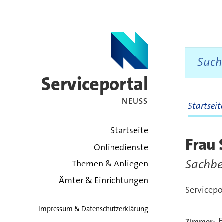
Serviceportal
NEUSS
Startsei
zurück zur Startsei
Startseite
Frau 
Onlinedienste
Sachbe
Themen & Anliegen
Ämter & Einrichtungen
Servicepo
Impressum & Datenschutzerklärung
E
Zimmer: