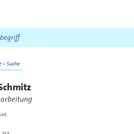
te
Suche
te
Schmitz
arbeitung
int
.254