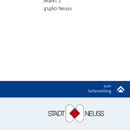
Markt 2
41460
Neuss
zum
Seitenanfang