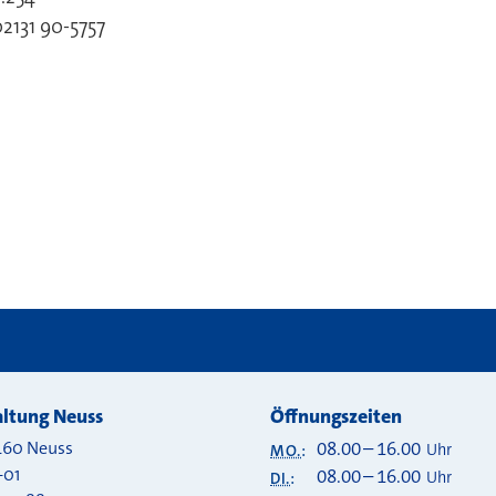
akt
2131 90-5757
 bei
ltung Neuss
Öffnungszeiten
460
Neuss
08.00
–
16.00
Uhr
MO.
:
-01
08.00
–
16.00
Uhr
DI.
: