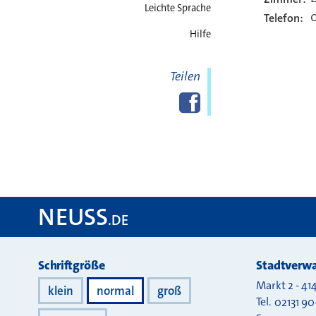
Kont
Leichte Sprache
0
Telefon:
Hilfe
Teilen
Diese Seite
Facebook
teilen
NEUSS
.DE
Darstellung
Schriftgröße
Stadtverwa
Markt 2
-
41
klein
normal
groß
Tel.
02131 90