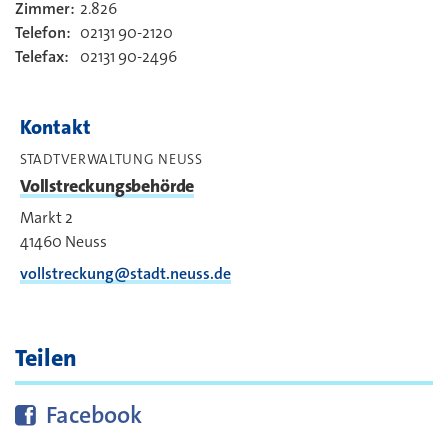
Zimmer:
2.826
Kontakt
Telefon:
02131 90-2120
Telefax:
02131 90-2496
Kontakt
STADTVERWALTUNG NEUSS
Vollstreckungsbehörde
Markt 2
41460
Neuss
vollstreckung@stadt.neuss.de
Teilen
Diese Seite bei
teilen
Facebook