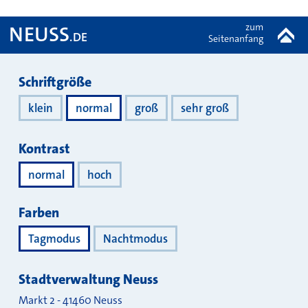
zum
NEUSS
.DE
Seitenanfang
Darstellung
Schriftgröße
klein
normal
groß
sehr groß
Kontrast
normal
hoch
Farben
Tagmodus
Nachtmodus
Stadtverwaltung Neuss
Markt 2
-
41460
Neuss