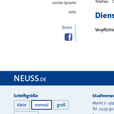
0
Telefax:
Leichte Sprache
Hilfe
Diens
Teilen
Verpflich
Diese Seite
Facebook
teilen
NEUSS
.DE
Darstellung
Schriftgröße
Stadtverwa
Markt 2
-
41
klein
normal
groß
Tel.
02131 90