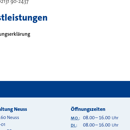
2131 90-2437
tleistungen
tungserklärung
 bei
ltung Neuss
Öffnungszeiten
460
Neuss
08.00
–
16.00
Uhr
MO.
:
-01
08.00
–
16.00
Uhr
DI.
: