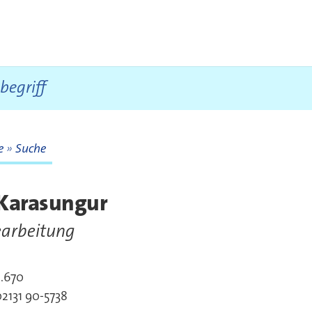
te
Suche
te
 Karasungur
arbeitung
E.670
akt
2131 90-5738