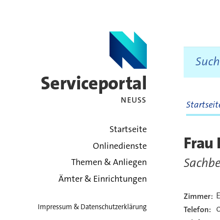
Serviceportal
NEUSS
Startsei
zurück zur Startsei
Startseite
Frau
Onlinedienste
Sachbe
Themen & Anliegen
Ämter & Einrichtungen
Zimmer:
Kont
Impressum & Datenschutzerklärung
0
Telefon: