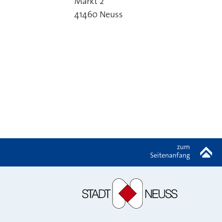
Markt 2
41460
Neuss
zum
Seitenanfang