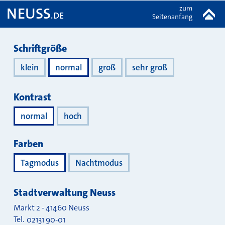
zum
NEUSS
.DE
Seitenanfang
Darstellung
Schriftgröße
klein
normal
groß
sehr groß
Kontrast
normal
hoch
Farben
Tagmodus
Nachtmodus
Stadtverwaltung Neuss
Markt 2
-
41460
Neuss
Tel.
02131 90-01