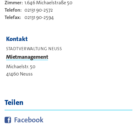
Zimmer:
1.646 Michaelstraße 50
Kontakt
Telefon:
02131 90-2572
Telefax:
02131 90-2594
Kontakt
STADTVERWALTUNG NEUSS
Mietmanagement
Michaelstr. 50
41460
Neuss
Teilen
Diese Seite bei
teilen
Facebook