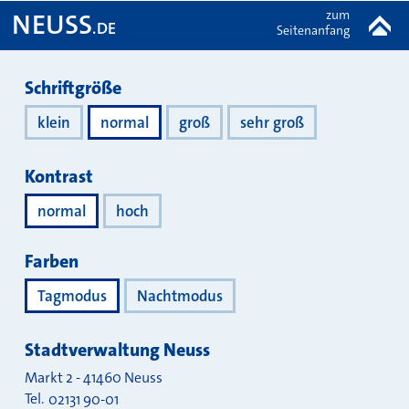
zum
NEUSS
.DE
Seitenanfang
Darstellung
Schriftgröße
klein
normal
groß
sehr groß
Kontrast
normal
hoch
Farben
Tagmodus
Nachtmodus
Stadtverwaltung Neuss
Markt 2
-
41460
Neuss
Tel.
02131 90-01