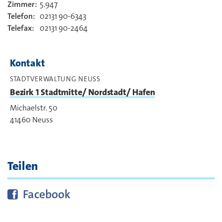
Zimmer:
5.947
Kontakt
Telefon:
02131 90-6343
Telefax:
02131 90-2464
Kontakt
STADTVERWALTUNG NEUSS
Bezirk 1 Stadtmitte/ Nordstadt/ Hafen
Michaelstr. 50
41460
Neuss
Teilen
Diese Seite bei
teilen
Facebook