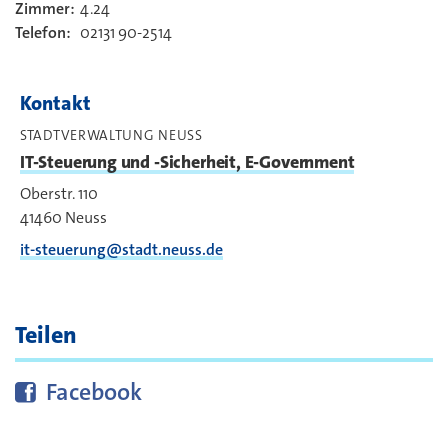
Zimmer:
4.24
Kontakt
Telefon:
02131 90-2514
Kontakt
STADTVERWALTUNG NEUSS
IT-Steuerung und -Sicherheit, E-Government
Oberstr. 110
41460
Neuss
it-steuerung@stadt.neuss.de
Teilen
Diese Seite bei
teilen
Facebook