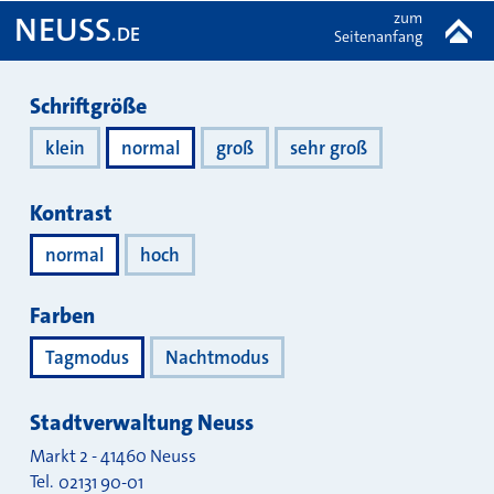
zum
NEUSS
.DE
Seitenanfang
Darstellung
Schriftgröße
klein
normal
groß
sehr groß
Kontrast
normal
hoch
Farben
Tagmodus
Nachtmodus
Stadtverwaltung Neuss
Markt 2
-
41460
Neuss
Tel.
02131 90-01