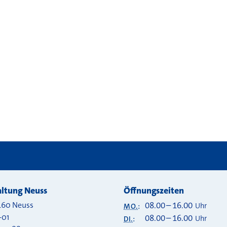
 bei
ltung Neuss
Öffnungszeiten
460
Neuss
08.00
–
16.00
Uhr
MO.
:
-01
08.00
–
16.00
Uhr
DI.
: