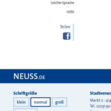
Leichte Sprache
Hilfe
Teilen
Diese Seite
Facebook
teilen
NEUSS
.DE
Darstellung
Schriftgröße
Stadtverwa
Markt 2
-
41
klein
normal
groß
Tel.
02131 90