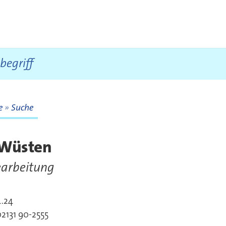
te
Suche
te
 Wüsten
arbeitung
4.24
akt
2131 90-2555