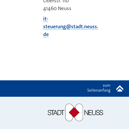
Oberstr. 110
41460
Neuss
it-
steuerung@stadt.neuss.
de
zum
Seitenanfang