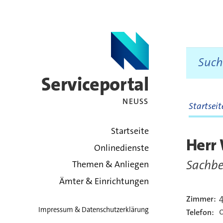
Serviceportal
NEUSS
Startsei
zurück zur Startsei
Startseite
Herr
Onlinedienste
Sachbe
Themen & Anliegen
Ämter & Einrichtungen
Zimmer:
Kont
Impressum & Datenschutzerklärung
0
Telefon: