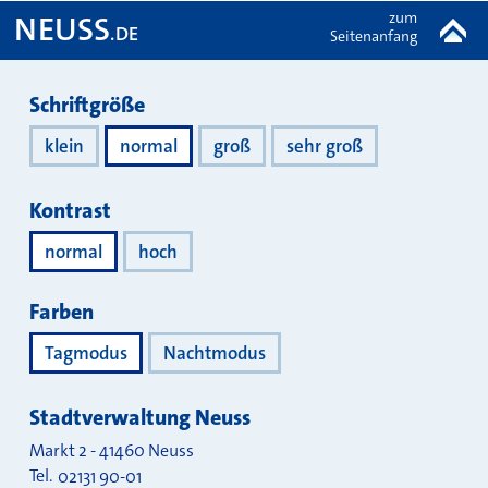
zum
NEUSS
.DE
Seitenanfang
Darstellung
Schriftgröße
klein
normal
groß
sehr groß
Kontrast
normal
hoch
Farben
Tagmodus
Nachtmodus
Stadtverwaltung Neuss
Markt 2
-
41460
Neuss
Tel.
02131 90-01