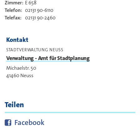
Zimmer:
E 658
Kontakt
Telefon:
02131 90-6110
Telefax:
02131 90-2460
Kontakt
STADTVERWALTUNG NEUSS
Verwaltung - Amt für Stadtplanung
Michaelstr. 50
41460
Neuss
Teilen
Diese Seite bei
teilen
Facebook