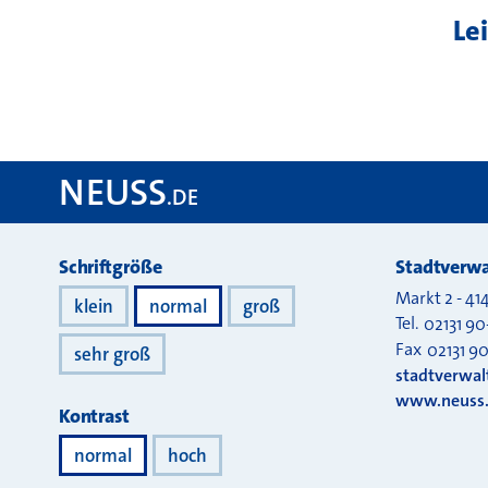
Le
NEUSS
.DE
Darstellung
Schriftgröße
Stadtverwa
Markt 2
-
41
klein
normal
groß
Tel.
02131 90
Fax
02131 9
sehr groß
stadtverwa
www.neuss
Kontrast
normal
hoch