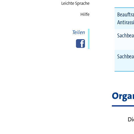
Leichte Sprache
Beauftra
Hilfe
Antirass
Teilen
Sachbea
Diese Seite
Facebook
teilen
Sachbea
Orga
Di