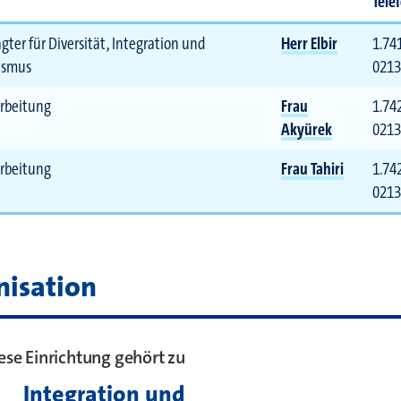
Tele
gter für Diversität, Integration und
Herr Elbir
1.74
ismus
0213
rbeitung
Frau
1.74
 bei
Akyürek
0213
rbeitung
Frau Tahiri
1.74
0213
nisation
ese Einrichtung gehört zu
Integration und