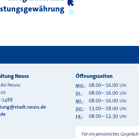
istungsgewährung
ltung Neuss
Öffnungszeiten
460
Neuss
08.00
–
16.00
Uhr
MO.
:
-01
08.00
–
16.00
Uhr
DI.
:
0-2488
08.00
–
16.00
Uhr
MI.
:
ltung@stadt.neuss.de
13.00
–
18.00
Uhr
DO.
:
.de
08.00
–
12.30
Uhr
FR.
:
Für ein persönliches Gespräch