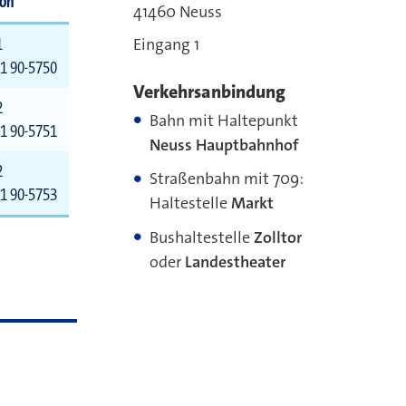
fon
41460 Neuss
1
Eingang 1
1 90-5750
Verkehrsanbindung
2
Bahn mit Haltepunkt
1 90-5751
Neuss Hauptbahnhof
2
Straßenbahn mit 709:
1 90-5753
Haltestelle
Markt
Bushaltestelle
Zolltor
oder
Landestheater