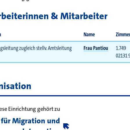
beiterinnen & Mitarbeiter
n
Name
Zimmer
 bei
gsleitung zugleich stellv. Amtsleitung
Frau Pantiou
1.749
02131 
nisation
ese Einrichtung gehört zu
für Migration und