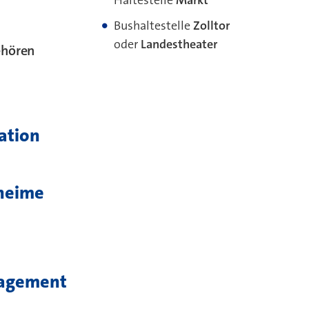
Bushaltestelle
Zolltor
oder
Landestheater
ehören
ration
heime
nagement