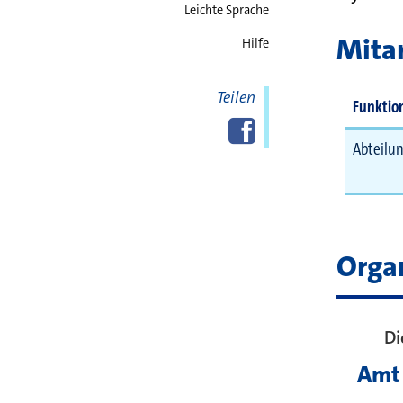
Leichte Sprache
Mitar
Hilfe
Teilen
Funktio
Diese Seite
Facebook
teilen
Abteilun
Orga
Di
Amt 