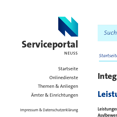
Serviceportal
NEUSS
Startsei
zurück zur Startsei
Startseite
Inte
Onlinedienste
Themen & Anliegen
Leis
Ämter & Einrichtungen
Leistung
Impressum & Datenschutzerklärung
Asylbewer