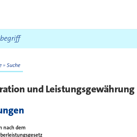
te
Suche
te
gration und Leistungsgewährung
tungen
en nach dem
berleistungsgesetz