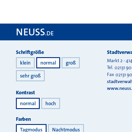
NEUSS
.DE
Darstellung
Schriftgröße
Stadtverwa
Markt 2
-
41
klein
normal
groß
Tel.
02131 90
Fax
02131 9
sehr groß
stadtverwa
www.neuss
Kontrast
normal
hoch
Farben
Tagmodus
Nachtmodus