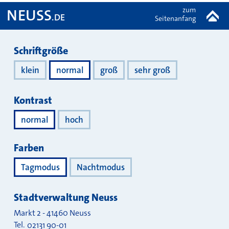
zum
NEUSS
.DE
Seitenanfang
Darstellung
Schriftgröße
klein
normal
groß
sehr groß
Kontrast
normal
hoch
Farben
Tagmodus
Nachtmodus
Stadtverwaltung Neuss
Markt 2
-
41460
Neuss
Tel.
02131 90-01