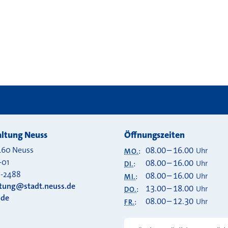
ltung Neuss
Öffnungszeiten
460
Neuss
08.00
–
16.00
Uhr
MO.
:
-01
08.00
–
16.00
Uhr
DI.
:
0-2488
08.00
–
16.00
Uhr
MI.
:
ltung@stadt.neuss.de
13.00
–
18.00
Uhr
DO.
:
.de
08.00
–
12.30
Uhr
FR.
: