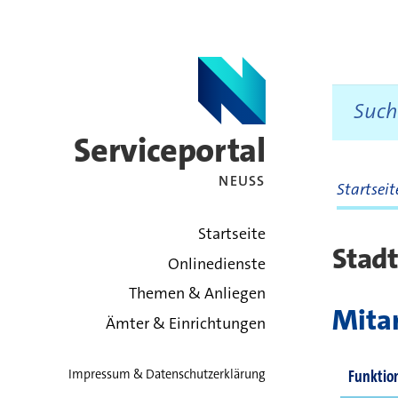
Serviceportal
NEUSS
Startsei
zurück zur Startsei
Startseite
Stad
Onlinedienste
Themen & Anliegen
Mitar
Ämter & Einrichtungen
Funktio
Impressum & Datenschutzerklärung