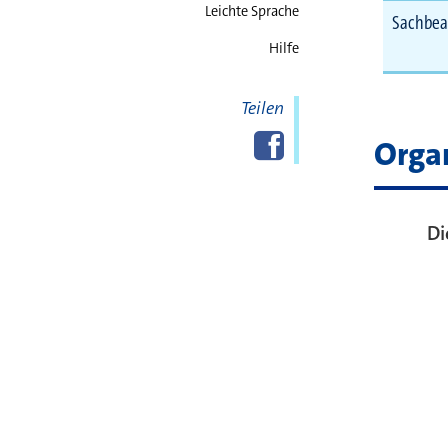
Leichte Sprache
Sachbea
Hilfe
Teilen
Diese Seite
Facebook
teilen
Orga
Di