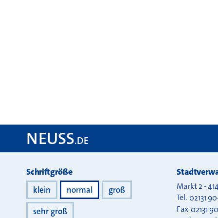
NEUSS
.DE
Darstellung
Schriftgröße
Stadtverwa
Markt 2
-
41
klein
normal
groß
Tel.
02131 90
Fax
02131 9
sehr groß