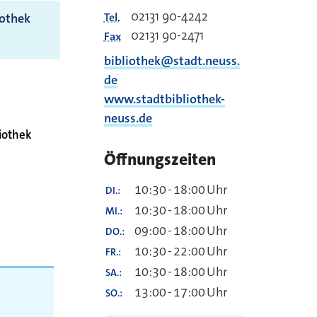
02131 90-4242
Tel.
iothek
02131 90-2471
Fax
bibliothek@stadt.neuss.
de
www.stadtbibliothek-
neuss.de
liothek
Öffnungszeiten
10:30
-
18:00
Uhr
DI.
10:30
-
18:00
Uhr
MI.
09:00
-
18:00
Uhr
DO.
10:30
-
22:00
Uhr
FR.
10:30
-
18:00
Uhr
SA.
13:00
-
17:00
Uhr
SO.