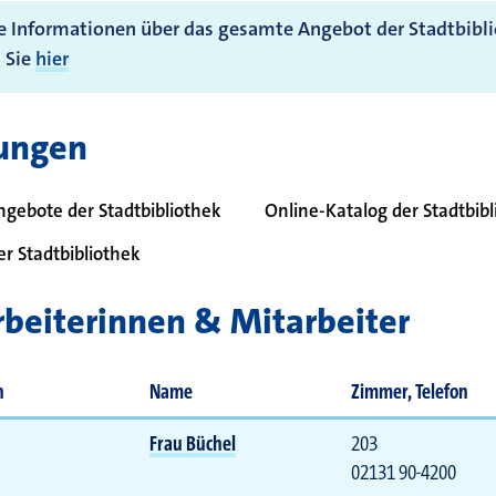
e Informationen über das gesamte Angebot der Stadtbibl
 Sie
hier
tungen
 bei
ngebote der Stadtbibliothek
Online-Katalog der Stadtbib
r Stadtbibliothek
beiterinnen & Mitarbeiter
n
Name
Zimmer, Telefon
Frau Büchel
203
02131 90-4200