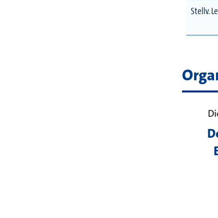
Stellv. L
Orga
Di
D