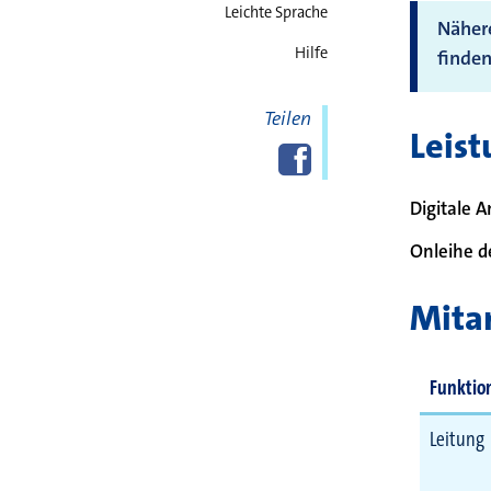
Leichte Sprache
Näher
Hilfe
finden
Teilen
Leis
Diese Seite
Facebook
teilen
Digitale A
Onleihe de
Mitar
Funktio
Leitung