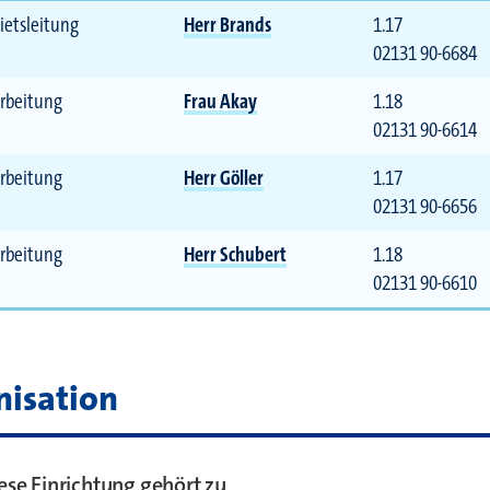
ietsleitung
Herr Brands
1.17
02131 90-6684
rbeitung
Frau Akay
1.18
02131 90-6614
 bei
rbeitung
Herr Göller
1.17
02131 90-6656
rbeitung
Herr Schubert
1.18
02131 90-6610
nisation
ese Einrichtung gehört zu