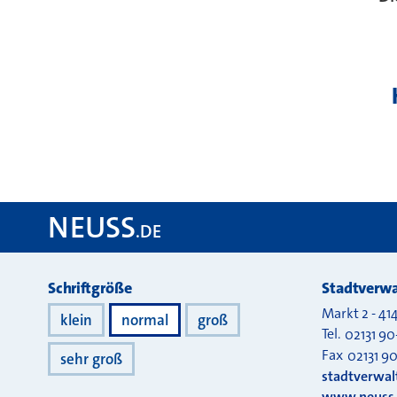
NEUSS
.DE
Darstellung
Schriftgröße
Stadtverwa
Markt 2
-
41
klein
normal
groß
Tel.
02131 90
Fax
02131 9
sehr groß
stadtverwa
www.neuss