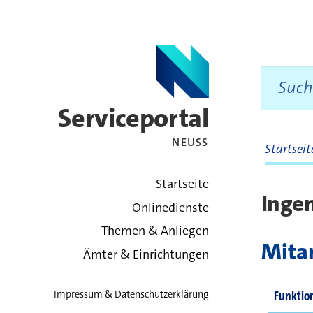
Serviceportal
NEUSS
Startsei
zurück zur Startsei
Startseite
Inge
Onlinedienste
Themen & Anliegen
Mitar
Ämter & Einrichtungen
Funktio
Impressum & Datenschutzerklärung