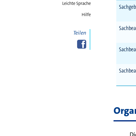
Leichte Sprache
Sachgeb
Hilfe
Sachbea
Teilen
Diese Seite
Facebook
teilen
Sachbea
Sachbea
Orga
Di