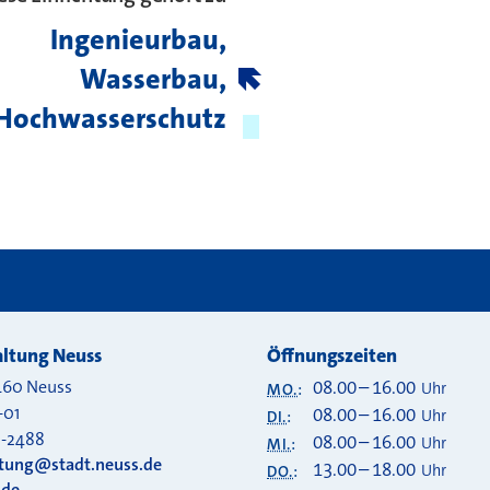
Ingenieurbau,
Wasserbau,
Hochwasserschutz
ltung Neuss
Öffnungszeiten
460
Neuss
08.00
–
16.00
Uhr
MO.
:
-01
08.00
–
16.00
Uhr
DI.
:
0-2488
08.00
–
16.00
Uhr
MI.
:
ltung@stadt.neuss.de
13.00
–
18.00
Uhr
DO.
:
.de