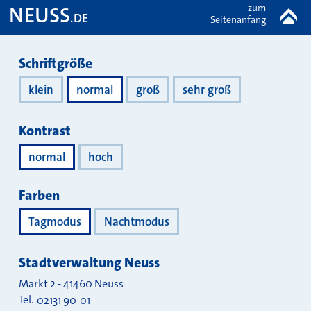
zum
NEUSS
.DE
Seitenanfang
Darstellung
Schriftgröße
klein
normal
groß
sehr groß
Kontrast
normal
hoch
Farben
Tagmodus
Nachtmodus
Stadtverwaltung Neuss
Markt 2
-
41460
Neuss
Tel.
02131 90-01