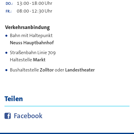
13:00
-
18:00
Uhr
DO.
08:00
-
12:30
Uhr
FR.
Verkehrsanbindung
Bahn mit Haltepunkt
Neuss Hauptbahnhof
Straßenbahn Linie 709
Haltestelle
Markt
Bushaltestelle
Zolltor
oder
Landestheater
Teilen
Diese Seite bei
teilen
Facebook