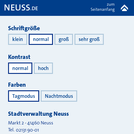
zum
NEUSS
.DE
Seitenanfang
Darstellung
Schriftgröße
klein
normal
groß
sehr groß
Kontrast
normal
hoch
Farben
Tagmodus
Nachtmodus
Stadtverwaltung Neuss
Markt 2
-
41460
Neuss
Tel.
02131 90-01