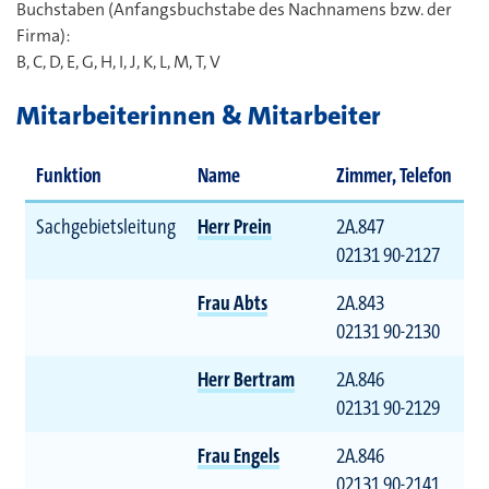
Buchstaben (Anfangsbuchstabe des Nachnamens bzw. der
Firma):
B, C, D, E, G, H, I, J, K, L, M, T, V
Mitarbeiterinnen & Mitarbeiter
Funktion
Name
Zimmer, Telefon
Sachgebietsleitung
Herr Prein
2A.847
02131 90-2127
Frau Abts
2A.843
02131 90-2130
Herr Bertram
2A.846
02131 90-2129
Frau Engels
2A.846
02131 90-2141