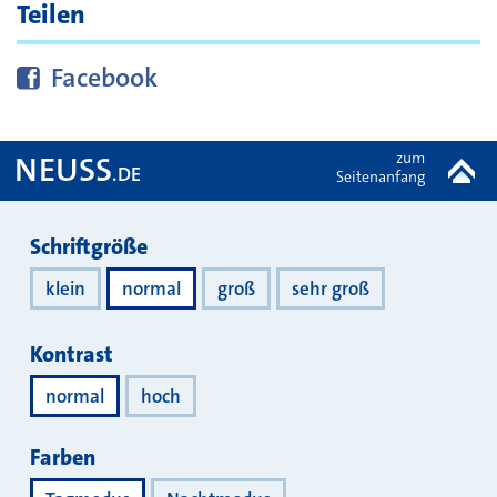
Teilen
Diese Seite bei
teilen
Facebook
zum
NEUSS
.DE
Seitenanfang
Darstellung
Schriftgröße
klein
normal
groß
sehr groß
Kontrast
normal
hoch
Farben