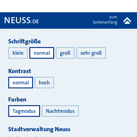
zum
NEUSS
.DE
Seitenanfang
Darstellung
Schriftgröße
klein
normal
groß
sehr groß
Kontrast
normal
hoch
Farben
Tagmodus
Nachtmodus
Stadtverwaltung Neuss