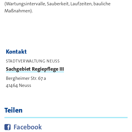
(Wartungsintervalle, Sauberkeit, Laufzeiten, bauliche
Maßnahmen).
Kontakt
STADTVERWALTUNG NEUSS
Sachgebiet Regiepflege III
Bergheimer Str. 67 a
41464
Neuss
Teilen
Diese Seite bei
teilen
Facebook