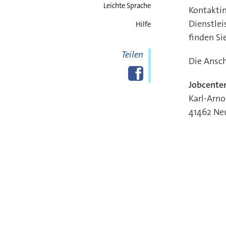
Leichte Sprache
Kontaktin
Dienstle
Hilfe
finden Si
Teilen
Die Ansch
Diese Seite
Facebook
teilen
Jobcenter
Karl-Arno
41462 Ne