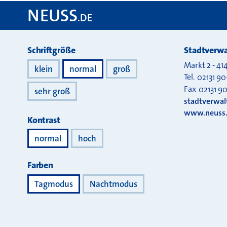
NEUSS
.DE
Darstellung
Schriftgröße
Stadtverwa
Markt 2
-
41
klein
normal
groß
Tel.
02131 90
Fax
02131 9
sehr groß
stadtverwa
www.neuss
Kontrast
normal
hoch
Farben
Tagmodus
Nachtmodus