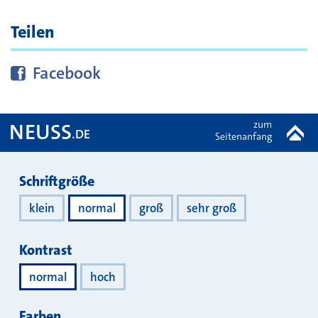
Teilen
Diese Seite bei
teilen
Facebook
zum
NEUSS
.DE
Seitenanfang
Darstellung
Schriftgröße
klein
normal
groß
sehr groß
Kontrast
normal
hoch
Farben