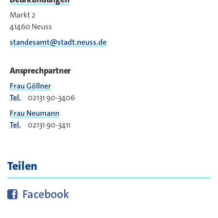
Markt 2
41460
Neuss
standesamt@stadt.neuss.de
Ansprechpartner
Frau Göllner
Tel.
02131 90-3406
Frau Neumann
Tel.
02131 90-3411
Teilen
Diese Seite bei
teilen
Facebook