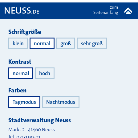
zum
NEUSS
.DE
Seitenanfang
Darstellung
Schriftgröße
klein
normal
groß
sehr groß
Kontrast
normal
hoch
Farben
Tagmodus
Nachtmodus
Stadtverwaltung Neuss
Markt 2
-
41460
Neuss
Tel.
02131 90-01