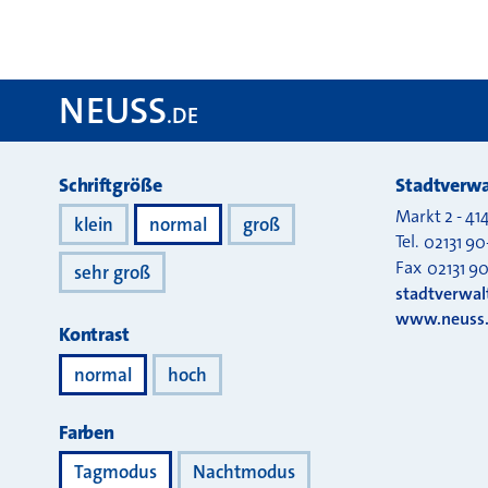
NEUSS
.DE
Darstellung
Schriftgröße
Stadtverwa
Markt 2
-
41
klein
normal
groß
Tel.
02131 90
Fax
02131 9
sehr groß
stadtverwa
www.neuss
Kontrast
normal
hoch
Farben
Tagmodus
Nachtmodus