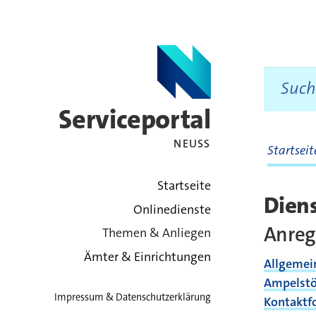
Serviceportal
NEUSS
Startsei
zurück zur Startsei
Startseite
Dien
Onlinedienste
Anre
Themen & Anliegen
Ämter & Einrichtungen
Allgemei
Ampelstö
Impressum & Datenschutzerklärung
Kontaktf