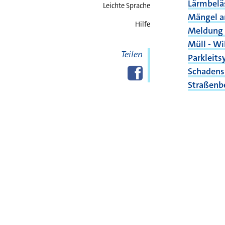
Lärmbelä
Leichte Sprache
Mängel a
Hilfe
Meldung 
Müll - W
Teilen
Parkleit
Diese Seite
Facebook
teilen
Schadens
Straßenb