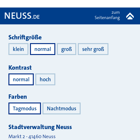
zum
NEUSS
.DE
Seitenanfang
Darstellung
Schriftgröße
klein
normal
groß
sehr groß
Kontrast
normal
hoch
Farben
Tagmodus
Nachtmodus
Stadtverwaltung Neuss
Markt 2
-
41460
Neuss