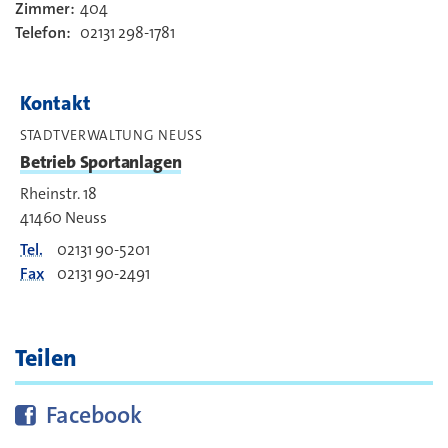
Zimmer:
404
Kontakt
Telefon:
02131 298-1781
Kontakt
STADTVERWALTUNG NEUSS
Betrieb Sportanlagen
Rheinstr. 18
41460
Neuss
Tel.
02131 90-5201
Fax
02131 90-2491
Teilen
Diese Seite bei
teilen
Facebook