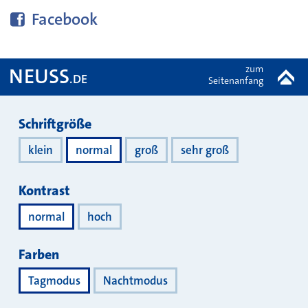
Diese Seite bei
teilen
Facebook
zum
NEUSS
.DE
Seitenanfang
Darstellung
Schriftgröße
klein
normal
groß
sehr groß
Kontrast
normal
hoch
Farben
Tagmodus
Nachtmodus