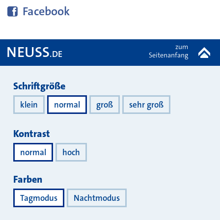
Diese Seite bei
teilen
Facebook
zum
NEUSS
.DE
Seitenanfang
Darstellung
Schriftgröße
klein
normal
groß
sehr groß
Kontrast
normal
hoch
Farben
Tagmodus
Nachtmodus