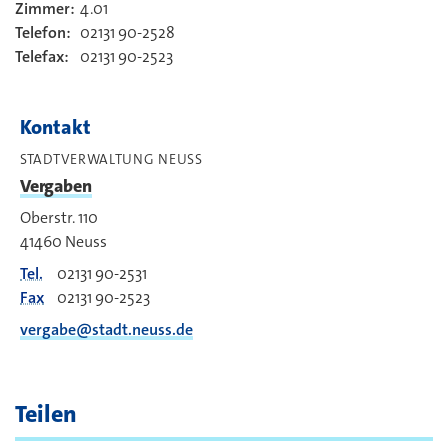
Zimmer:
4.01
Kontakt
Telefon:
02131 90-2528
Telefax:
02131 90-2523
Kontakt
STADTVERWALTUNG NEUSS
Vergaben
Oberstr. 110
41460
Neuss
Tel.
02131 90-2531
Fax
02131 90-2523
vergabe@stadt.neuss.de
Teilen