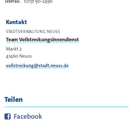
Telefax:
02131 90-2496
Kontakt
STADTVERWALTUNG NEUSS
Team Vollstreckungsinnendienst
Markt 2
41460
Neuss
vollstreckung@stadt.neuss.de
Teilen
Diese Seite bei
teilen
Facebook