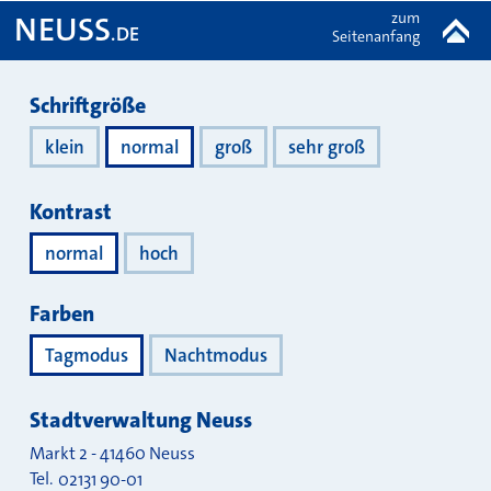
zum
NEUSS
.DE
Seitenanfang
Darstellung
Schriftgröße
klein
normal
groß
sehr groß
Kontrast
normal
hoch
Farben
Tagmodus
Nachtmodus
Stadtverwaltung Neuss
Markt 2
-
41460
Neuss
Tel.
02131 90-01