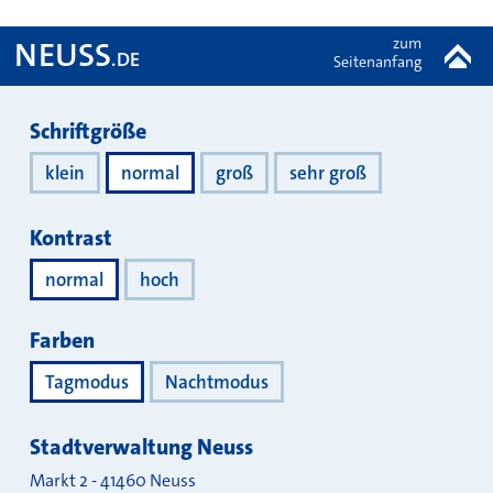
zum
NEUSS
.DE
Seitenanfang
Darstellung
Schriftgröße
klein
normal
groß
sehr groß
Kontrast
normal
hoch
Farben
Tagmodus
Nachtmodus
Stadtverwaltung Neuss
Markt 2
-
41460
Neuss