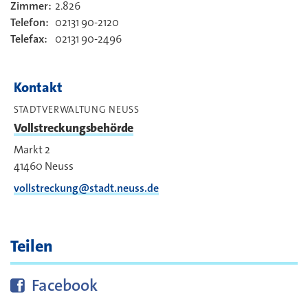
Zimmer:
2.826
Kontakt
Telefon:
02131 90-2120
Telefax:
02131 90-2496
Kontakt
STADTVERWALTUNG NEUSS
Vollstreckungsbehörde
Markt 2
41460
Neuss
vollstreckung@stadt.neuss.de
Teilen
Diese Seite bei
teilen
Facebook