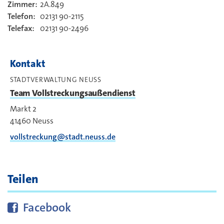
Zimmer:
2A.849
Kontakt
Telefon:
02131 90-2115
Telefax:
02131 90-2496
Kontakt
STADTVERWALTUNG NEUSS
Team Vollstreckungsaußendienst
Markt 2
41460
Neuss
vollstreckung@stadt.neuss.de
Teilen
Diese Seite bei
teilen
Facebook