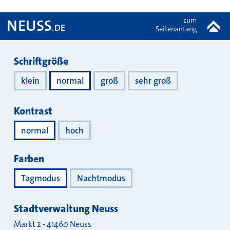
zum
NEUSS
.DE
Seitenanfang
Darstellung
Schriftgröße
klein
normal
groß
sehr groß
Kontrast
normal
hoch
Farben
Tagmodus
Nachtmodus
Stadtverwaltung Neuss
Markt 2
-
41460
Neuss