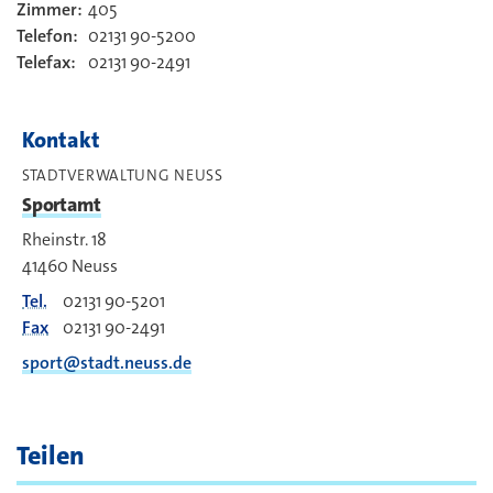
Zimmer:
405
Kontakt
Telefon:
02131 90-5200
Telefax:
02131 90-2491
Kontakt
STADTVERWALTUNG NEUSS
Sportamt
Rheinstr. 18
41460
Neuss
Tel.
02131 90-5201
Fax
02131 90-2491
sport@stadt.neuss.de
Teilen