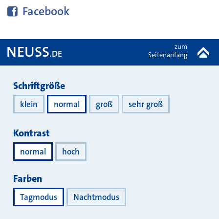
Diese Seite bei
teilen
Facebook
zum
NEUSS
.DE
Seitenanfang
Darstellung
Schriftgröße
klein
normal
groß
sehr groß
Kontrast
normal
hoch
Farben
Tagmodus
Nachtmodus